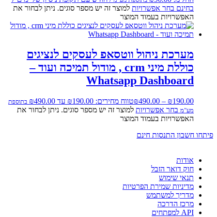
בחינם
בחר אפשרויות
למוצר זה יש מספר סוגים. ניתן לבחור את
האפשרויות בעמוד המוצר
מערכת ניהול ווטסאפ לעסקים לנציגים
כוללת מיני crm , מודול תמיכה ועוד –
Whatsapp Dashboard
190.00
₪
–
490.00
₪
טווח מחירים: ⁦₪190.00⁩ עד ⁦₪490.00⁩
בתוספת
בחר אפשרויות
למוצר זה יש מספר סוגים. ניתן לבחור את
מע"מ
האפשרויות בעמוד המוצר
פיתחו חשבון התנסות חינם
אודות
חוק דואר הזבל
תנאי שימוש
מדיניות שמירת הפרטיות
מדריך למשתמש
מרכז הדרכה
API למפתחים