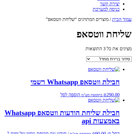
יצירת קשר
כניסה למערכת
עמוד הבית
/ מוצרים המתויגים “שליחת ווטסאפ”
שליחת ווטסאפ
מציגים את כל ⁦3⁩ התוצאות
חבילת ווטסאפ Whatsapp רשמי
290.00
₪
הוספה לסל
בתוספת מע"מ
חבילת שליחת הודעות ווטסאפ Whatsapp
באמצעות api
החל מ:
90.00
₪
בתוספת מע"מ