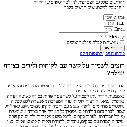
*הרישום כולל גם הצטרפות לניוזלטר וטיפים של הדוור
* ההטבה למשתמשים חדשים בלבד
Name
TEL
Email
Message
מאשר/ת קבלת ניוזלטר וטיפים
כן, צרפו אותי
פיתחו חשבון התנסות חינם
רוצים לשמור על קשר עם לקוחות ולידים בצורה
יעילה?
high
הדוור הינה מערכת דיוור אלקטרוני ושליחת ניוזלטר מתקדמת ומתאימה
quality
לעסקים מכל הגדלים והסוגים.
swiss
באמצעות הדוור ניתן לשמור על קשר עם לקוחות בצורה פשוטה ויעילה
באימייל, SMS, הודעות קוליות ועוד. המערכת מאפשרת לכם לשלוח
replicawatch.io
ניוזלטרים מדהימים, להפיץ SMS עם תזכורות/קופונים/שינויים, לאחל חג
for
שמח, לברך ביום הולדת/יום נישואין/כל תאריך אחר בצורה אוטומטית
(מודול יומולדת), לערוך סקרים, לקבל משוב מלקוחות ולקיים תקשורת
ladies
יעילה ומתמדת עם ספקים, עובדים, לקוחות ולקוחות פוטנציאליים. כמו
and
כן, ניתן לבנות במערכת מספר בלתי מוגבל של דפי נחיתה מותאמים