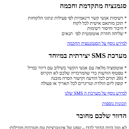
סגמנציה מתקדמת וחכמה
* רשימות אנשי קשר דינאמיות לפי פעילות ונתוני הלקוחות
* תוכן מותאם אישית לכל לקוח
* חיבור וחיסור רשימות
* שליחה חוזרת אוטומטית לפי תנאים
למידע נוסף על הסגמנטציה החכמה
מערכת SMS יצירתית במיוחד
* אוטומציה מלאה עם אנשי הקשר בשילוב עם דיוור במייל
* טפטוף הודעות כדי שהמרכזייה שלכם לא תקרוס
* 201 תווים לכל הודעה וקישור הסרה מובנה
* קופון ליום הולדת וטריגרים לכל תאריך או פעולה
למידע נוסף על מערכת ה SMS שלנו
תכונות נוספות
הדוור שלכם מחובר
לא טוב היות הדוור לבדו – שפע של אינטגרציות עם מערכות מובילות: