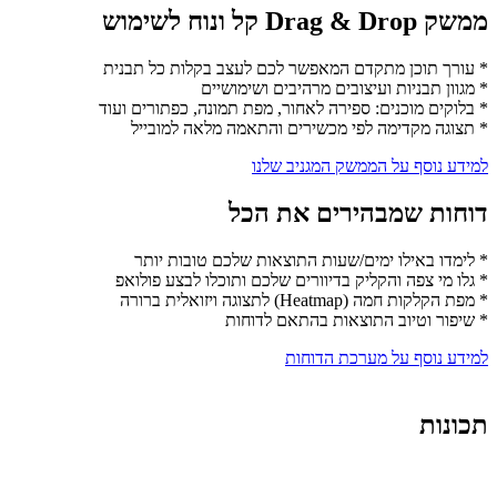
ממשק Drag & Drop קל ונוח לשימוש
* עורך תוכן מתקדם המאפשר לכם לעצב בקלות כל תבנית
* מגוון תבניות ועיצובים מרהיבים ושימושיים
* בלוקים מוכנים: ספירה לאחור, מפת תמונה, כפתורים ועוד
* תצוגה מקדימה לפי מכשירים והתאמה מלאה למובייל
למידע נוסף על הממשק המגניב שלנו
דוחות שמבהירים את הכל
* לימדו באילו ימים/שעות התוצאות שלכם טובות יותר
* גלו מי צפה והקליק בדיוורים שלכם ותוכלו לבצע פולואפ
* מפת הקלקות חמה (Heatmap) לתצוגה ויזואלית ברורה
* שיפור וטיוב התוצאות בהתאם לדוחות
למידע נוסף על מערכת הדוחות
תכונות