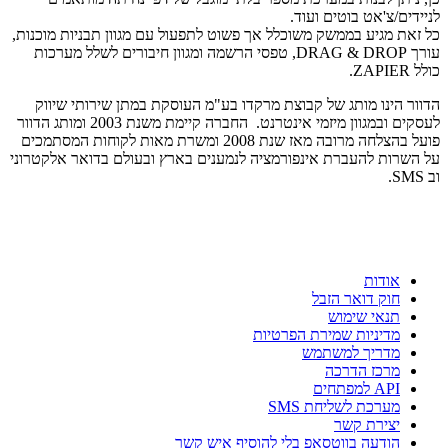
לניידים/צ'אט בוטים ועוד.
men
כל זאת מגיע בממשק משוכלל אך פשוט לתפעול עם מגוון תבניות מוכנות,
on
עורך DRAG & DROP, טפסי הרשמה ומגוון חיבורים לשלל מערכות
כולל ZAPIER.
sale.the
best
הדוור הינו מותג של קבוצת מרקדו בע"מ העוסקת במתן שירותי שיווק
לעסקים ובמגוון מיזמי אינטרנט. החברה קיימת משנת 2003 ומותג הדוור
gradewatches.to
פועל בהצלחה מרובה מאז שנת 2008 ומשרת מאות לקוחות המסתמכים
in
על השרות להעברת אינפורמציה לנמענים בארץ ובעולם בדואר אלקטרוני
וב SMS.
the
world
brightness
and
אודות
also
חוק דואר הזבל
תנאי שימוש
building
מדיניות שמירת הפרטיות
belonging
מדריך למשתמש
מרכז הדרכה
to
API למפתחים
the
מערכת לשליחת SMS
יצירת קשר
relationships
הודעה בווטסאפ בלי להוסיף איש קשר