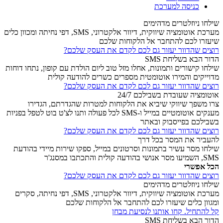
כניסה למערכת
שילחו ניוזלטרים מדהימים
מערכת אוטומציה שיווקית, דיוור אלקטרוני, SMS, דפי נחיתה ומכוון כלים
שיעזרו לכם להתחבר אל הלקוחות שלכם
רוצים שהדוור יעזור גם לכם לקדם את העסק שלכם?
הדור הבא בשליחת SMS
שילחו קישורים ותמונות, אחלו מזל טוב ליום הולדת עם קופון, נתחו דוחות
מדוייקים והמירו אוטומטית מספרים כשרים להודעה קולית
רוצים שהדוור יעזור גם לכם לקדם את העסק שלכם?
אוטומציה שעובדת בשבילכם 24/7
צרו משפך שיווקי שיביא את הלקוחות למטרות שהגדרתם, הגדירו
מענקים אוטומטיים במייל ו-SMS לכל פעולה ותנו לצ'ט בוט לטפל בפניות
בשבילכם בפייסבוק ובאתר
רוצים שהדוור יעזור גם לכם לקדם את העסק שלכם?
להעביר את המסר בכל דרך
שילחו מסר עשיר בתמונות וסרטונים במייל, ספקו שירות מיידי בהודעת
SMS, השמיעו מסר אנושי בהודעה קולית והתכתבו במסנג'ר
הכל אפשרי
רוצים שהדוור יעזור גם לכם לקדם את העסק שלכם?
שילחו ניוזלטרים מדהימים
מערכת אוטומציה שיווקית, דיוור אלקטרוני, SMS, דפי נחיתה, סקרים
ומגוון כלים שיעזרו לכם להתחבר אל הלקוחות שלכם
קל להתחיל. קחו אותנו לנסיעת מבחן
הדור הבא בשליחת SMS