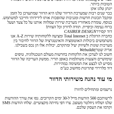
הטובות ביותר.
יונתן טל
גו אקו
כבר שנים רבות שמערכת הדיוור שלנו היא הדוור שמתעדכן כל הזמן
ומקבל תכונות חדשות ומגניבות שהופכות אותו לידידותי וחייכני למשתמש.
בנוסף, עומדת מאחוריו מערכת שירות שמלווה אותנו על כל צעד ושעל
ברוח נעימה וכיפיית. תודה לדורון וכל הצוות!
דוד קסירר
CASIRER DESIGN
כחברה הדוגלת ב Total Internet ומציעה ללקוחותיה שירות A-Z אנו
משתמשים ביכולות האוטומציה והאינטגרציה של הדוור לחיבור בין
מערכות שונות ולשיווק יעיל ומתקדם, יכולות אלו הן נכס בשבילנו.
אריה שטרן
Webuildit
חשוב לנו לעדכן את הלקוחות בחדשות מעולם הטכנולוגיה, טיפים
שימושיים והצעות משתלמות באופן תדיר. ממשק העריכה של הדוור
מסייע לנו לבצע את המשימה במהירות.
דוד מלר
רדי פתרונות מחשוב בע"מ
מי עוד נהנה משירותי הדוור
נרשמים ומתחילים לדוור!
לרשותכם 500 הודעות מייל ל-30 ימים הקרובים. נסו את עורך ההודעות
שלנו ושלחו ניוזלטר מעוצב. צרו דפי נחיתה מקצועיים. שלחו הודעות SMS
וקדמו את העסק שלכם.