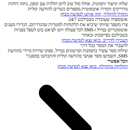
שלחו קישור ותמונות, אחלו מזל טוב ליום הולדת עם קופון, נתחו דוחות
מדוייקים והמירו אוטומטית מספרים כשרים להודעה קולית
נתחיל להקליד, קחו אותנו לנסיעת מבחן
אוטומציה שעובדת בשבילכם 24/7
צרו משפך שיווקי שיביא את הלקוחות למטרות שהגדרתם, הגדירו מענים
אוטומטייים במייל ו-SMS לכל פעולה ותנו לצ'אט בוט לטפל בפניות
בשבילכם בפייסבוק ובאתר
העבירו לדרייב. בואו נצא לנסיעת מבחן
להעביר את המסר בכל דרך
שילחו מסר עשיר בתמונות וסרטונים במייל, ספקו שירות מיידי בהודעת
SMS, השמיעו מסר אנושי בהודעה קולית והתכתבו במסנג'ר
הכל אפשרי
החלוקה מתחילה. בואו נצא לנסיעת מבחן