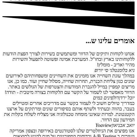
אומרים עלינו ש...
אנחנו לקוחות ותיקים של הדוור ומשתמשים בשירות לצורך הפצת הודעות
ללקוחותינו בארץ ובחו"ל. המערכת אמינה ופשוטה לתפעול והשירות
מהיר ואדיב - מומלץ!
גיא בלומנטל
גי סי יורופ
במהלך עונת השחייה אנו מזמינים את השחיינים ומשפחותיהם לאירועים
שונים כגון צליחת הכנרת, תחרות שחייה, מסלול שחיין ועוד. כמו כן, אנו
מריצים קמפיין במייל להגברת המודעות והצטרפות של הגולשים באתר.
הדוור מאפשר לנו לשמור על הקשר עם הלקוחות בצורה מיטבית - תודה!
יובל ירדן
דולפינים במים
כמדריך טיולים חשוב לי לעמוד בקשר עם מדריכים אחרים ומטיילים
בעבר, בהווה ובעתיד ולשתף אותם בסיפורים שונים ומרתקים על ארצנו
הקטנטונת. למרות שאינני מומחה טכנולוגיה אני מצליח לשלוח בקלות את
המידעון עם הדוור.
יואב אבניאון
Yoaview
אנו מפיצים את הניוזלטרים שלנו לסטודנטים באירופה ובצפון אמריקה
ונעזרים ב A/B Testing ובדוחות המפורטים על מנת להגיע לתוצאות