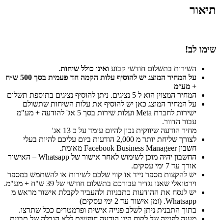
תיאור
שימו לב!
השירות בתשלום חודשי קבוע
ואינו כולל שיחות
.
על המחיר המוצג יש להוסיף עלות הקמה חד פעמית בסך 500 ש״ח
+ מע״מ
המחיר המצוין הוא ל 5 נציגים. ניתן להוסיף נציגים בתוספת תשלום
על המחיר המוצג כאן יש להוסיף את עלות השיחות שתשולם
ישירות לחברת Meta ועלות שירות בסך 5 אג' להודעה + מע"מ
עבור הדוור.
מחיר הודעה שיווקית נכון להיום עומד על כ 13 אג'
לצורך שליחת יותר מ 2,000 הודעות ביום עליכם להיות בעלי
חשבון Facebook Business Manageer מאומת.
החשבון יהיה מוכן לשימוש לאחר אישור של Whatsapp – האישור
אורך עד 7 ימי עסקים.
יש להקצות מספר נייד או קווי שלכם לשירות או להשתמש במספר
וירטואלי שאנו נגדיר עבורכם בתשלום חודשי של 39 ש"ח + מע"מ.
יש לנסח את ההודעות כתבניות ולהעביר לקבלת אישור מראש מ
Whatsapp. (זמן אישור עד 2 ימי עסקים)
בתוך התבנית ניתן לשלב פנייה אישית ופרמטרים ככל שתרצו.
מענה לפנייה של לקוח הינו הודעה חופשית ללא הגבלה של תבנית