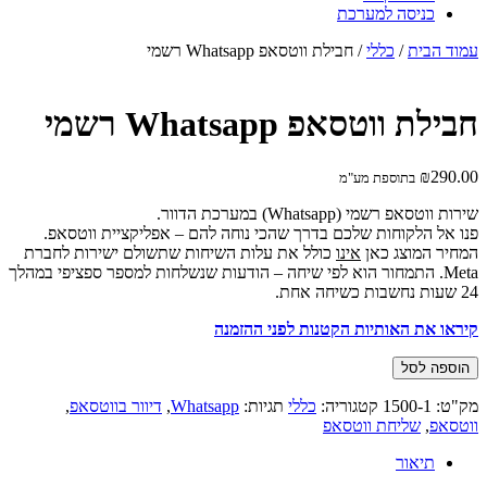
כניסה למערכת
עמוד הבית
/
כללי
/ חבילת ווטסאפ Whatsapp רשמי
חבילת ווטסאפ Whatsapp רשמי
₪
290.00
בתוספת מע"מ
שירות ווטסאפ רשמי (Whatsapp) במערכת הדוור.
פנו אל הלקוחות שלכם בדרך שהכי נוחה להם – אפליקציית ווטסאפ.
המחיר המוצג כאן
אינו
כולל את עלות השיחות שתשולם ישירות לחברת
Meta. התמחור הוא לפי שיחה – הודעות שנשלחות למספר ספציפי במהלך
24 שעות נחשבות כשיחה אחת.
קיראו את האותיות הקטנות לפני ההזמנה
כמות
הוספה לסל
של
חבילת
מק"ט:
1500-1
קטגוריה:
כללי
תגיות:
Whatsapp
,
דיוור בווטסאפ
,
ווטסאפ
ווטסאפ
,
שליחת ווטסאפ
Whatsapp
רשמי
תיאור