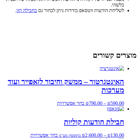
כלשהי.
לשליחת הודעות ווטסאפ בודדות ניתן לבחור גם
בחבילה הזו
.
מוצרים קשורים
האינטגרטור – ממשק וחיבור לזאפייר ועוד
מערכות
טווח
למוצר
590.00
₪
–
790.00
₪
בחר אפשרויות
מחירים:
זה
יש
עד
מספר
חבילת הודעות קוליות
סוגים.
ניתן
טווח
למוצר
130.00
₪
–
2,600.00
₪
בחר אפשרויות
בתוספת מע"מ
לבחור