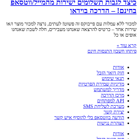
כיצד לגבות תשלומים ישירות מהמייל/ווטסאפ
בחינם! – הדרכה בוידאו
למכור ללא עמלות עם פייבוקס זה פשוט! לעתים, נרצה למכור מוצר ו/או
שירות אחד – כרטיס להרצאה שאנחנו מעבירים, חלה לשבת שאנחנו
אופים או כל
קרא עוד »
פיתחו חשבון התנסות חינם
אודות
חוק דואר הזבל
תנאי שימוש
מדיניות שמירת הפרטיות
מדריך למשתמש
מרכז הדרכה
API למפתחים
מערכת לשליחת SMS
יצירת קשר
הודעה בווטסאפ בלי להוסיף איש קשר
הצהרת נגישות
אודות