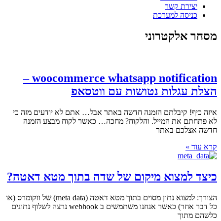
יצירת קשר
כניסה למערכת
מסחר אלקטרוני
woocommerce whatsapp notification –
הצלת עגלות נטושות עם ווטסאפ
איזה כיף! קיבלתם הזמנה חדשה באתר אבל… אתם לא יודעים מזה כי
לא פתחתם את המייל. והלקוח? מחכה… כאשר לקוח מבצע הזמנה
חדשה אצלכם באתר
קרא עוד »
כיצד למצוא מיקום של שדה בתוך מטא דאטה?
הצורך: למצוא נתון מסוים בתוך מטא דאטה (meta data) של ווקומרס (או
כל דבר אחר) כאשר אנחנו משתמשים ב webhook נרצה לשלוף נתונים
כלשהם מתוך