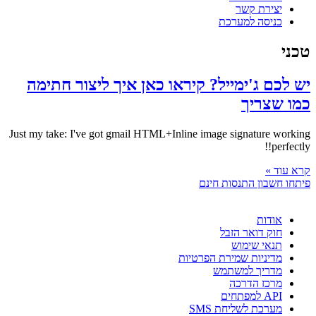
יצירת קשר
כניסה למערכת
טכני
יש לכם ג'ימייל? קיראו כאן איך ליצור חתימה
כמו שצריך
Just my take: I've got gmail HTML+Inline image signature working
perfectly!!
קרא עוד »
פיתחו חשבון התנסות חינם
אודות
חוק דואר הזבל
תנאי שימוש
מדיניות שמירת הפרטיות
מדריך למשתמש
מרכז הדרכה
API למפתחים
מערכת לשליחת SMS