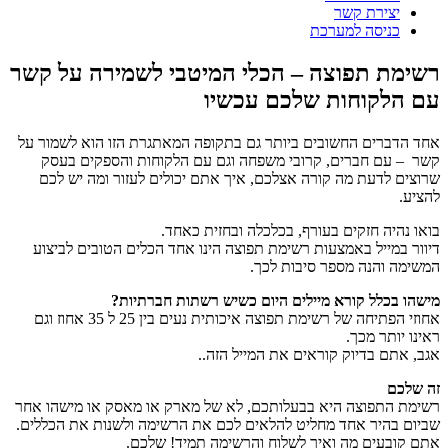
יצירת קשר
כניסה למערכת
רשימת תפוצה – הכלי המיטבי לשמירה על קשר
עם הלקוחות שלכם עכשיו
אחד הדברים החשובים ביותר גם בתקופה המאתגרת הזו הוא לשמור על
קשר – עם חברים, קרובי משפחה וגם עם הלקוחות והספקים בעסק
שרוצים לדעת מה קורה אצלכם, איך אתם יכולים לעזור ומה יש לכם
להציע.
בואו נהיה חזקים בעורף, בכלכלה ובחזית כאחד.
דיוור במייל באמצעות רשימת תפוצה הינו אחד הכלים הטובים לביצוע
המשימה והנה מספר סיבות לכך.
מישהו בכלל קורא מיילים היום כשיש רשתות חברתיות?
אחוזי הפתיחה של רשימת תפוצה איכותית נעים בין 25 ל 35 אחוז וגם
ראינו יותר מכך.
אגב, אתם בדיוק קוראים את המייל הזה..
זה שלכם
רשימת התפוצה היא בבעלותכם, לא של מארק או מאסק או מישהו אחר
שביום בהיר אחד מחליט להלאים לכם את הרשימה ולשנות את הכללים.
אתם קובעים מה ואיך לשלוח והרשימה תמיד! שלכם.