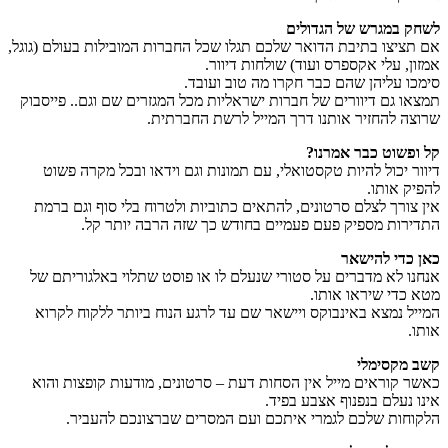
לשחק במגרש של הגדולים
אם תציצו בתיבת הדואר שלכם תגלו שכל החברות המובילות בעולם (גוגל,
אמזון, עלי אקספרס ועוד) שולחות דיוור.
סימכו עליהן שהם כבר חקרו מה טוב ועובד.
תמצאו גם דיוורים של חברות ישראליות מכל המגזרים שם וגם.. פייסבוק
שרוצה להחזיר אותנו דרך המייל לרשת החברתית.
קל ופשוט כבר אמרנו?
דיוור יכול להיות טקסטואלי, עם תמונות וגם וידאו ובכל מקרה פשוט
להפיק אותו.
אין צורך לצלם סרטונים, להתאים כתוביות ולטרוח בלי סוף וגם ברמת
התדירות מספיק פעם פעמיים בחודש כך שזה הרבה יותר קל.
כאן כדי להישאר
אנחנו לא מדברים על סטורי שנעלם לו או פוסט שתלוי באלגוריתם של
מטא כדי שיראו אותו.
המייל נמצא באינבוקס ויישאר שם עד לרגע הנוח ביותר ללקוח לקרוא
אותו.
קשב מקסימלי
כאשר קוראים מייל אין הסחות דעת – סרטונים, מודעות קופצות והוא
אינו נעלם בנפנוף אצבע בפיד.
הלקוחות שלכם לגמרי איתכם ועם המסרים שברצונכם להעביר.