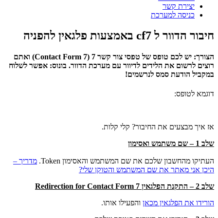
יצירת קשר
כניסה למערכת
חיבור הדוור ל cf7 באמצעות פלגאין להפניה
הצורך: יש לכם טופס של טפסי צור קשר 7 (Contact Form 7) ואתם
רוצים לרשום את הלידים לדיוור עם מערכת הדוור. בונוס: אפשר לשלוח
במקביל הודעת סמס לנרשמים!
דוגמא לטופס:
אז איך מבצעים את החיבור? קלי קלות.
שלב 1 – שם משתמש ואסימון
העתיקו מהחשבון שלכם את שם המשתמש והאסימון Token.
מדריך –
היכן אני מאתר את שם המשתמש והטוקן שלי?
שלב 2 – התקנת הפלגאין Redirection for Contact Form 7
הורידו את הפלגאין מכאן
והפעילו אותו.