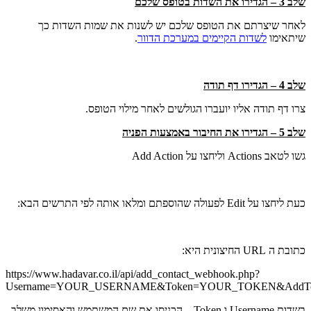
שלב 3 – הגדירו את השדות בטופס שלכם
לאחר שיצרתם את הטופס שלכם יש לשנות את שמות השדות כך
שיתאימו
לשדות הקיימים במערכת הדוור
.
שלב 4 – הגדירו דף תודה
צרו דף תודה אליו יועברו הגולשים לאחר מילוי הטופס.
שלב 5 – הגדירו את החיבור באמצעות הפניה
גשו לטאב Actions וליחצו על Add Action
כעת ליחצו על Edit לפעולה שהוספתם ומלאו אותה לפי התרשים הבא:
כתובת ה URL החיצונית היא:
https://www.hadavar.co.il/api/add_contact_webhook.php?
Username=YOUR_USERNAME&Token=YOUR_TOKEN&AddT
בשדות Username ו Token – הכניסו את שם המשתמש והאסימון משלב