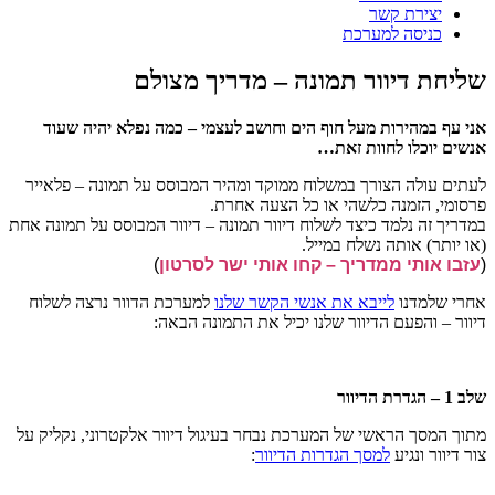
יצירת קשר
כניסה למערכת
שליחת דיוור תמונה – מדריך מצולם
אני עף במהירות מעל חוף הים וחושב לעצמי – כמה נפלא יהיה שעוד
אנשים יוכלו לחוות זאת…
לעתים עולה הצורך במשלוח ממוקד ומהיר המבוסס על תמונה – פלאייר
פרסומי, הזמנה כלשהי או כל הצעה אחרת.
במדריך זה נלמד כיצד לשלוח דיוור תמונה – דיוור המבוסס על תמונה אחת
(או יותר) אותה נשלח במייל.
(
עזבו אותי ממדריך – קחו אותי ישר לסרטון
)
אחרי שלמדנו
לייבא את אנשי הקשר שלנו
למערכת הדוור נרצה לשלוח
דיוור – והפעם הדיוור שלנו יכיל את התמונה הבאה:
שלב 1 – הגדרת הדיוור
מתוך המסך הראשי של המערכת נבחר בעיגול דיוור אלקטרוני, נקליק על
צור דיוור ונגיע
למסך הגדרות הדיוור
: