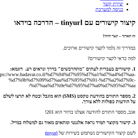
יצירת קשר
כניסה למערכת
צור קישורים עם tinyurl – הדרכה בוידאו
 הארוך – קצר יהיה?
דריך זה נלמד לקצר קישורים ארוכים.
ה כדאי לקצר קישורים?
https://www.hadavar.co.il/%d7%94%d7%95%d7%a1%d7%a4%d7%aa
%d7%9b%d7%99%d7%aa%d7%95%d7%91-%d7%a2%d7%9c
%d7%aa%d7%9e%d7%95%d7%a0%d7%95%d7%aa
2. מספר התווים בהודעת טקסט (SMS) הוא מוגבל ובטח לא תרצו לשלם
 הודעות כפולות ללא צורך.
ב, מספר התווים להודעה אצלנו בדוור הוא 201!
ם קיצור הקישורים נשתמש בשירות של
tinyurl