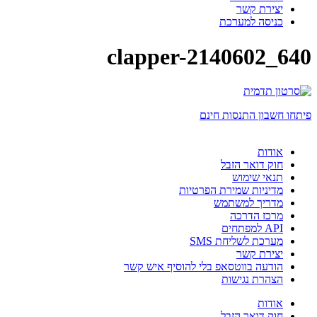
יצירת קשר
כניסה למערכת
clapper-2140602_640
פיתחו חשבון התנסות חינם
אודות
חוק דואר הזבל
תנאי שימוש
מדיניות שמירת הפרטיות
מדריך למשתמש
מרכז הדרכה
API למפתחים
מערכת לשליחת SMS
יצירת קשר
הודעה בווטסאפ בלי להוסיף איש קשר
הצהרת נגישות
אודות
חוק דואר הזבל