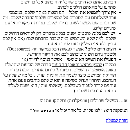
הבאים. אתם לא חייבים שהכל יהיה כתוב אבל כן חשוב
שתדעו
על מה
אתם הולכים לכתוב.
אין צורך להמציא את הגלגל
– תנו הצצה באתר שלכם, במסמכי
וורד ששלחתם עם הסברים על המוצרים שלכם/החברה שלכם. מה
שכתבתם שם אפשר לשלב בדיוור שלכם בצורתו המקורית או עם
שינויים קלים.
יש לכם בלוג?
פוסטים ישנים בבלוג מוכרים רק לקוראים הותיקים
שלכם. למה שלא תשתמשו במה שכבר כתבתם שם? (אם אין לכם
עדיין בלוג אני ממליץ בחום לפתוח אחד)
רוצים חיים קלים?
אפשר לעשות הכל במיקור חוץ (Out source)
ולשכור גורם חיצוני שיכתוב לכם את הדיוור החודשי.
הפעילו את הטייס האוטומטי
– אפשר בנוסף לדיוור (או
במקום)
להכין מראש ובאופן חד פעמי
סדרה של הודעות שתישלח
באופן אוטומטי לנרשמים. רעיונות? קידום אתרים, הכנת עוגות,
תחזוקת המחשב, כיצד לשמר את הזוגיות ועוד… כל מה שיעלה על
דעתכם. היתרון הגדול בשיטה זו הוא שאתם כותבים פעם אחת
ונותנים לדוור לעבוד בשבילכם. (שאלתי אותו, הוא ישמח לשלוח
גם את ההודעות שלכם
)
אז… הפשילו שרוולים (או מקלדות) ותקתקו את זה!
המסקנה היא:
"לכו על זה, כל אחד יכול או Yes we can"
חזרה למעלה