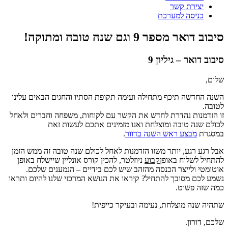
יצירת קשר
כניסה למערכת
סיבוב דואר מספר 9 וגם שנה טובה ומתוקה!
סיבוב דואר – גיליון 9
שלום,
השנה החדשה תיכף מתחילה ועימה תקופת הסתיו והחגים הבאים עלינו
לטובה.
זו הזדמנות נהדרת לחדש את הקשר עם לקוחות, משפחה וחברים ולאחל
לכולם שנה טובה ומוצלחת ואנו מזמינים אתכם לעשות זאת
במסגרת
מבצע ראש השנה בדוור
.
אבל רגע רגע, יותר משזו הזדמנות לאחל לכולם שנה טובה זה ממש הזמן
להתחיל לשלוח באופן
קבוע
ניוזלטר, להכין קורס אונליין שיישלח באופן
אוטומטי ולייצר הכנסה מהזהב שיש לכם בידיים – הנמענים שלכם.
נשמע לכם מסובך להתחיל? קיראו את הנושא המרכזי שלנו להיום ותראו
כמה שזה פשוט.
שתהיה שנה מוצלחת, נעימה ובעיקר כייפית!
שלכם, דורון.