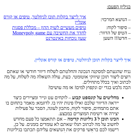
בגיליון הפעם:
איך לייצר בקלות תוכן לניוזלטר, טיפים או קורס
– הנושא המרכזי:
אונליין
– סיפור לקוח:
טיפים מעשיים לשוק ההון – מכללת פסגות
– הטיפ של הדוור:
לחדד את החשיבה עם Moneypoly game
– חדש!!! השען
שעון נוכחות באינטרנט
איך לייצר בקלות תוכן לניוזלטר, טיפים או קורס אונליין.
נניח שהגעתם למסקנה הנכונה והחלטתם לשלוח דיוור חודשי או שאתם
רוצים ליצור תוכן שיווקי אוטומטי. כעת, עולה השאלה מה לשלוח, על מה
לכתוב ואיך בכלל מתחילים.
הבה נלבש בגדי ים ונקפוץ למים! אז מה עושים?
מחליטים על קונספט קבוע
– לוקחים עט ונייר ומציירים כיצד
ייראה הדיוור שלכם ואילו פינות יהיו בו. לדוגמא: מאמר בתחום בו
אתם מתמחים, סיפור לקוח, מתכון לעוגה, הסבר על פעילות
יצירה או רשימת המוצרים במבצע.
הכינו תוכן ל 3 גיליונות קדימה
– אם תתאמצו כל פעם מחדש
לחשוב על מה לכתוב תגלו שאתם לא עומדים בזמנים. על כן,
רישמו לכם בראשי פרקים את הנושאים עליהם תכתבו בגיליונות