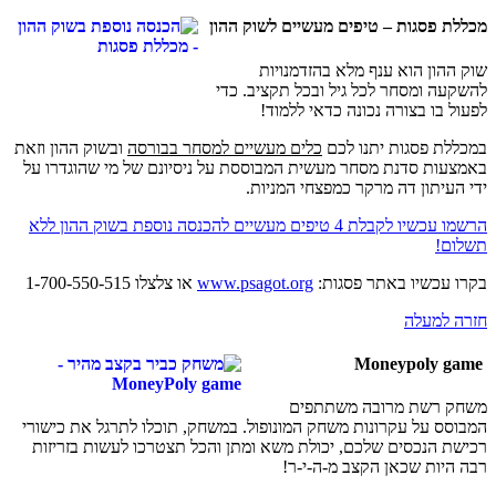
מכללת פסגות – טיפים מעשיים לשוק ההון
שוק ההון הוא ענף מלא בהזדמנויות
להשקעה ומסחר לכל גיל ובכל תקציב. כדי
לפעול בו בצורה נכונה כדאי ללמוד!
במכללת פסגות יתנו לכם
כלים מעשיים למסחר בבורסה
ובשוק ההון וזאת
באמצעות סדנת מסחר מעשית המבוססת על ניסיונם של מי שהוגדרו על
ידי העיתון דה מרקר כמפצחי המניות.
הרשמו עכשיו לקבלת 4 טיפים מעשיים להכנסה נוספת בשוק ההון ללא
תשלום!
בקרו עכשיו באתר פסגות:
www.psagot.org
או צלצלו 1-700-550-515
חזרה למעלה
Moneypoly game
משחק רשת מרובה משתתפים
המבוסס על עקרונות משחק המונופול. במשחק, תוכלו לתרגל את כישורי
רכישת הנכסים שלכם, יכולת משא ומתן והכל תצטרכו לעשות בזריזות
רבה היות שכאן הקצב מ-ה-י-ר!