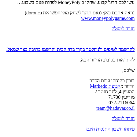
עשו לכם הרגל קבוע, שחקו ב MoneyPoly לפחות פעם בשבוע…
נראה אתכם כאן: (ואם תרצו לשחק מולי חפשו את doronca)
www.moneypolygame.com
חזרה למעלה
להרשמה לטיפים ולניוזלטר בקרו בדף הבית והרשמו בתיבה בצד שמאל.
להתראות בסיבוב הדיוור הבא.
שלכם,
דורון כהנסקי וצוות הדוור
הדוור מ
קבוצת Markedo
המעיין 4, ליגד סנטר 2
מודיעין 71700
072-2116064
team@hadavar.co.il
חזרה למעלה
פיתחו חשבון התנסות חינם