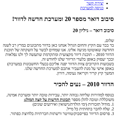
יצירת קשר
כניסה למערכת
סיבוב דואר מספר 20 ומערכת חדשה לדוור!
סיבוב דואר – גיליון 20
שלום,
בד בבד עם הקיץ והחום הגדול אנחנו כאן בדוור מתכוננים במרץ רב לשנה
החדשה שאוטוטו מגיעה אלינו. אנו שמחים לבשר על השקתה של תוכנת
הדוור 2010 – תוכנת דיוור מקצועית ומתקדמת שתעשה לך ולנו נפלאות
ובכך יעסוק באופן בלעדי הדיוור שלנו לחודש זה.
בשבועות הקרובים צוות הדוור יפנה אליכם (בעלי החשבונות במערכת)
באופן אישי על מנת להעביר אתכם למערכת החדשה שלנו.
המשך קיץ קריר וקריאה נעימה, דורון.
הדוור 2010 – נעים להכיר
בנוסף למהירות שליחה גבוהה יותר, עבירות טובה יותר ומערכת אמינה,
משוכללת וטובה להלן מספר
תכונות חדשות על קצה המזלג:
1. מודול תזכורות (ימי הולדת/נישואין ואירועים שונים)
2. שלח לחבר בתחתית כל מייל.
3. פרסום הדיוור בפייסבוק/טוויטר ורשתות חברתיות בלחיצת כפתור.