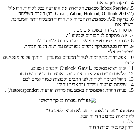
4. בדיקת ציון ספאם
5. Inbox Preview שמאפשר לראות את ההודעה בכל לקוחות הדוא"ל
(Gmail, Yahoo, Hotmail, Outlook 2003/7 וכו') בטרם השליחה
6. בדיקת A/B שמאפשרת לבחור את הדיוור המצליח יותר והמערכת
תשלח את
הגרסה המצליחה באופן אוטומטי.
7. API מתקדם למתכנתים שבינינו 🙂
8. שדות מנוי מותאמים אישית כפי רצונכם וללא הגבלה
9. דוחות סטטיסטיקה גרפיים מפורטים עד רמת המנוי הבודד.
וכמובן כל אלו:
10. אפשרויות מתקדמות לניהול המנויים במועדון – חיתוך על פי מאפיינים
שונים
11. יבוא ויצוא מאקסל ,.Outlook, Gmail וקבצים נוספים.
12. קליטת מנויים מכל אתר אינטרנט באמצעות טופס רישום חכם.
13. ניהול רשימת לקוחות לפי חתכים וקבוצות שמותאמים לכם.
14. שליחת הודעות מיידית ובתאריך עתידי.
15. פנייה חוזרת אוטומטית באמצעות סדרת הודעות (Autoresponder) .
מסקנה: "עברנו לאוטו חדש, לא תבואו לסיבוב?"
להתראות בסיבוב הדיוור הבא.
שלכם,
דורון כהנסקי וצוות הדוור