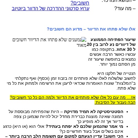
– הנושא המרכזי:
חשובים?
– מה עוד?
ערוץ סרטוני ההדרכה של הדוור ביוטיוב
אלו שלא פתחו את הדיוור – מדוע הם חשובים?
שיעור הפתיחה הממוצע
של דיוורים נע לרוב בין 20
ל 30 אחוז.
בתקופה כמו
עכשיו כאשר הרבה אנשים
נמצאים בחופשה שיעור זה
מן הסתם נמוך יותר.
הנטייה של חלקנו היא
לחשוב שלשלוח לאלו שלא פותחים זה בזבוז זמן (וכסף) ואף נתקלתי
ב"המלצות" שונות האומרות שכדאי לרענן את הרשימה ולמחוק את כל מי
שלא פתח.
אז… מה עם כל אלו שלא פותחים את הדיוור ולמה הם כל כך חשובים?
הבה נעבור על הסיבות:
הסטטיסטיקה לא תמיד מדויקת
– היות שהפתיחה מבוססת על
תמונה שאינה מוצגת כברירת מחדל יכול להיות שנמען כן צפה
בדיוור אך זה לא מופיע כך
מי אמר שהנמען שלכם לא יפתח בעתיד?
אולי הוא (או היא) כרגע
אינם בשלים אבל בעוד חודשיים כן?
הכי חשוב! עדיין הגעתם למקום עם תשומת הלב הרבה ביותר –