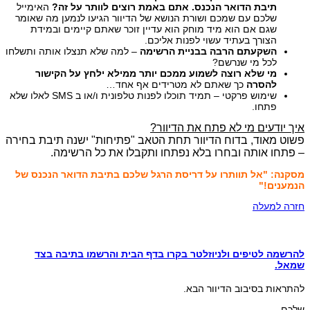
תיבת הדואר הנכנס.
אתם באמת רוצים לוותר על זה?
האימייל
שלכם עם שמכם ושורת הנושא של הדיוור הגיעו לנמען מה שאומר
שגם אם הוא מיד מוחק הוא עדיין זוכר שאתם קיימים ובמידת
הצורך בעתיד עשוי לפנות אליכם.
השקעתם הרבה בבניית הרשימה
– למה שלא תנצלו אותה ותשלחו
לכל מי שנרשם?
מי שלא רוצה לשמוע ממכם יותר ממילא ילחץ על הקישור
להסרה
כך שאתם לא מטרידים אף אחד…
שימוש פרקטי – תמיד תוכלו לפנות טלפונית ו/או ב SMS לאלו שלא
פתחו.
איך יודעים מי לא פתח את הדיוור?
פשוט מאוד, בדוח הדיוור תחת הטאב "פתיחות" ישנה תיבת בחירה
– פתחו אותה ובחרו בלא נפתחו ותקבלו את כל הרשימה.
מסקנה: "אל תוותרו על דריסת הרגל שלכם בתיבת הדואר הנכנס של
הנמענים!"
חזרה למעלה
להרשמה לטיפים ולניוזלטר בקרו בדף הבית והרשמו בתיבה בצד
שמאל.
להתראות בסיבוב הדיוור הבא.
שלכם,