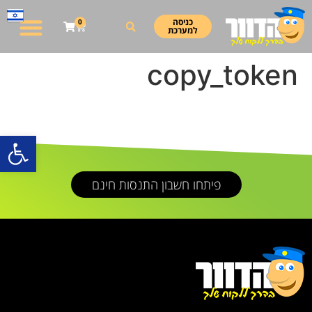
כניסה
0
למערכת
מערכת לשליחת SMS
copy_token
פתח סרגל
פיתחו חשבון התנסות חינם